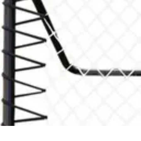
Passion Volley
Techniques et Astuces
Entraînement
Passion & Engagement
Débuter au
Passion Volley