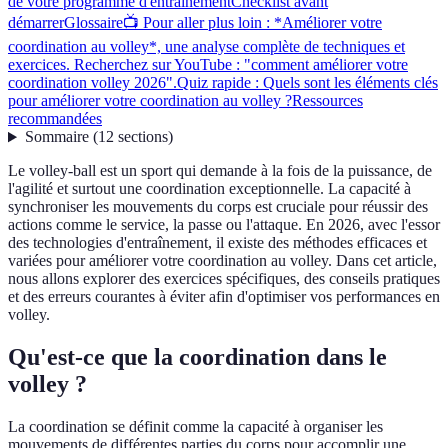
de votre programme d'entraînement
Checklist avant
démarrer
Glossaire
📺 Pour aller plus loin : *Améliorer votre
coordination au volley*, une analyse complète de techniques et
exercices. Recherchez sur YouTube : "comment améliorer votre
coordination volley 2026".
Quiz rapide : Quels sont les éléments clés
pour améliorer votre coordination au volley ?
Ressources
recommandées
Sommaire
(
12
sections
)
Le volley-ball est un sport qui demande à la fois de la puissance, de
l'agilité et surtout une coordination exceptionnelle. La capacité à
synchroniser les mouvements du corps est cruciale pour réussir des
actions comme le service, la passe ou l'attaque. En 2026, avec l'essor
des technologies d'entraînement, il existe des méthodes efficaces et
variées pour améliorer votre coordination au volley. Dans cet article,
nous allons explorer des exercices spécifiques, des conseils pratiques
et des erreurs courantes à éviter afin d'optimiser vos performances en
volley.
Qu'est-ce que la coordination dans le
volley ?
La coordination se définit comme la capacité à organiser les
mouvements de différentes parties du corps pour accomplir une