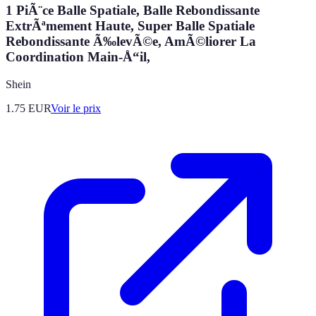
1 PiÃ¨ce Balle Spatiale, Balle Rebondissante
ExtrÃªmement Haute, Super Balle Spatiale
Rebondissante Ã‰levÃ©e, AmÃ©liorer La
Coordination Main-Å“il,
Shein
1.75
EUR
Voir le prix