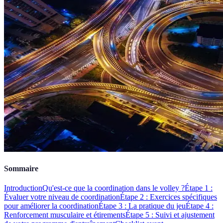
Sommaire
Introduction
Qu'est-ce que la coordination dans le volley ?
Étape 1 :
Évaluer votre niveau de coordination
Étape 2 : Exercices spécifiques
pour améliorer la coordination
Étape 3 : La pratique du jeu
Étape 4 :
Renforcement musculaire et étirements
Étape 5 : Suivi et ajustement