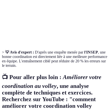
différentes parties du corps.
Capacité à changer de direction rapidement sans
Agilité
perdre l'équilibre.
Vitesse de réaction face à une stimulus, comme un
Réactivité
ballon qui arrive.
>
💡 Avis d'expert :
D'après une enquête menée par
l'INSEP
, une
bonne coordination est directement liée à une meilleure performance
en équipe. L'entraînement ciblé peut réduire de 20 % les erreurs sur
le terrain.
📺 Pour aller plus loin :
Améliorer votre
coordination au volley
, une analyse
complète de techniques et exercices.
Recherchez sur YouTube : "comment
améliorer votre coordination volley