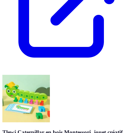
Tlewj Caterpillar en bois Montessori, jouet créatif,