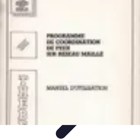
Passion Volley
Techniques et Astuces
Entraînement
Passion & Engagement
Débuter
au Volley
Entraînement et Coaching
Passion Volley