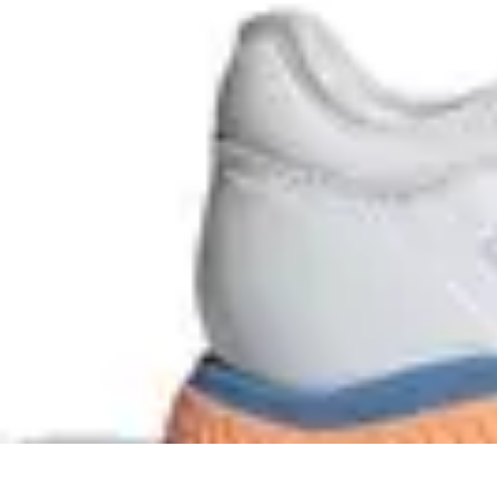
Passion Volley
Techniques et Astuces
Entraînement
Passion & Engagement
Débuter au
Passion Volley