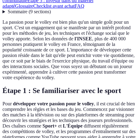
communauté
Étape 5 : Investir dans du matériel
adapté
Glossaire
Checklist avant achat
FAQ
Sommaire
(
9
sections
)
La passion pour le volley est bien plus qu'un simple goût pour un
sport. C'est un engagement qui se manifeste par un intérêt profond
pour les méthodes de jeu, les techniques et l'échange social que le
volley apporte. Selon les données de
l'INSEE
, plus de 400 000
personnes pratiquent le volley en France, témoignant de la
popularité croissante de ce sport. L'importance de développer cette
passion réside dans le fait qu'elle peut enrichir votre vie quotidienne,
que ce soit par le biais de l'exercice physique, du travail d'équipe ou
des interactions sociales. Que vous soyez un débutant ou un joueur
expérimenté, apprendre à cultiver cette passion peut transformer
votre expérience du volley.
Étape 1 : Se familiariser avec le sport
Pour
développer votre passion pour le volley
, il est crucial de bien
comprendre les règles et les bases du jeu. Commencez par visionner
des matches à la télévision ou sur des plateformes de streaming pour
découvrir les stratégies et les techniques des joueurs professionnels.
Des chaînes comme
Sport+
et
L'Équipe
diffusent régulièrement
des compétitions de volley, et les programmes d'entraînement sur des
plateformes comme YouTube peuvent vous aider à apprendre à votre