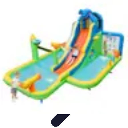
Passion Volley
Techniques et Astuces
Entraînement
Passion & Engagement
Débuter
au Volley
Entraînement et Coaching
Passion Volley