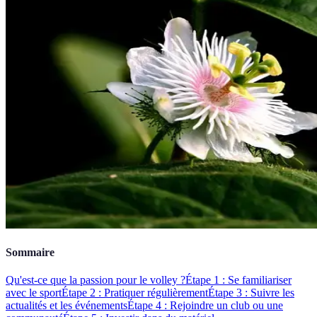
Sommaire
Qu'est-ce que la passion pour le volley ?
Étape 1 : Se familiariser
avec le sport
Étape 2 : Pratiquer régulièrement
Étape 3 : Suivre les
actualités et les événements
Étape 4 : Rejoindre un club ou une