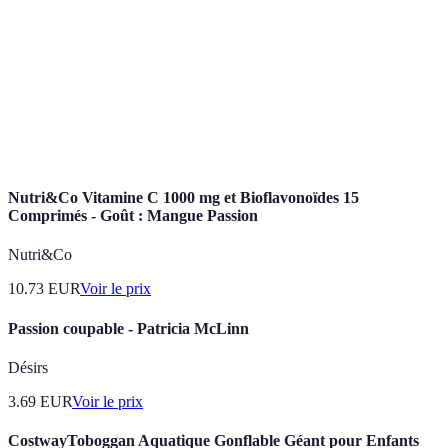
ball
doivent renvoyer un ballon au-dessus d'un filet.
Joueur responsable de la distribution du ballon aux
Passeur
attaquants pour marquer des points.
Action offensive réalisée pour marquer un point en
Attaque
frappant le ballon vers le sol dans le camp adverse.
Nutri&Co Vitamine C 1000 mg et Bioflavonoïdes 15
Comprimés - Goût : Mangue Passion
Nutri&Co
10.73
EUR
Voir le prix
Passion coupable - Patricia McLinn
Désirs
3.69
EUR
Voir le prix
CostwayToboggan Aquatique Gonflable Géant pour Enfants