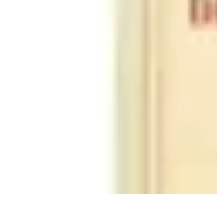
Passion Volley
Techniques et Astuces
Entraînement
Passion & Engagement
Débuter au
Passion Volley