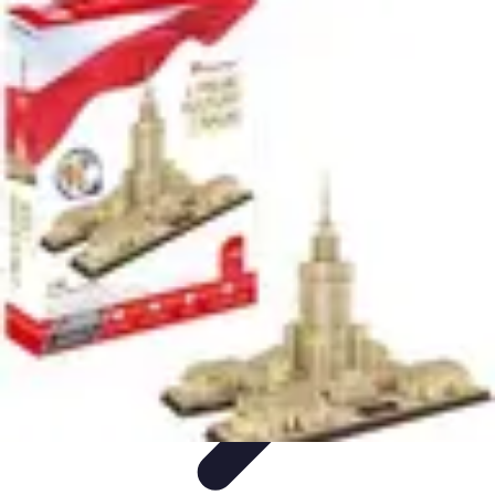
Passion Volley
Techniques et Astuces
Entraînement
Passion & Engagement
Débuter
au Volley
Entraînement et Coaching
Passion Volley