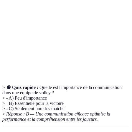
Terme
Définition
Culture
Ensemble des valeurs et comportements d'une
d'équipe
équipe.
Force de l'unité et de l'engagement des membres
Cohésion
d'une équipe.
Team-
Activités visant à renforcer les liens entre les
building
membres d'une équipe.
>
🧠 Quiz rapide :
Quelle est l'importance de la communication
dans une équipe de volley ?
> - A) Peu d'importance
> - B) Essentielle pour la victoire
> - C) Seulement pour les matchs
>
Réponse : B — Une communication efficace optimise la
performance et la compréhension entre les joueurs.