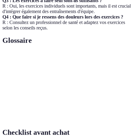
Q3 : Les exercices à faire seul sont-ils suffisants ?
R : Oui, les exercices individuels sont importants, mais il est crucial
d'intégrer également des entraînements d'équipe.
Q4 : Que faire si je ressens des douleurs lors des exercices ?
R : Consultez un professionnel de santé et adaptez vos exercices
selon les conseils reçus.
Glossaire
Terme
Définition
Saut vertical
Capacité à sauter en hauteur, essentielle en volley.
Méthode d'entraînement axée sur des mouvements
Pliométrie
rapides et explosifs.
Capacité à travailler efficacement avec un
Coordination
partenaire ou une équipe.
Checklist avant achat