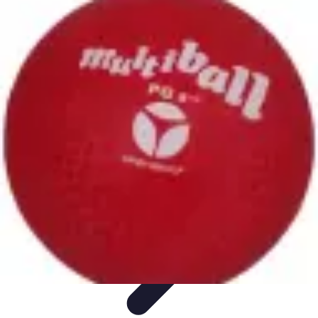
Passion Volley
Techniques et Astuces
Entraînement
Passion & Engagement
Débuter
au Volley
Entraînement et Coaching
Passion Volley