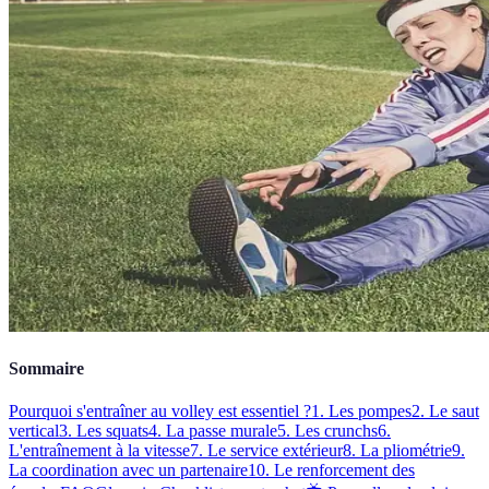
Sommaire
Pourquoi s'entraîner au volley est essentiel ?
1. Les pompes
2. Le saut
vertical
3. Les squats
4. La passe murale
5. Les crunchs
6.
L'entraînement à la vitesse
7. Le service extérieur
8. La pliométrie
9.
La coordination avec un partenaire
10. Le renforcement des