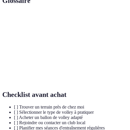
Glossaire
Terme
Définition
Ballon de
Un ballon léger conçu spécialement pour le volley-
volley
ball.
Barrière tendue au milieu du terrain, divisant les
Filet
deux équipes.
Ensemble de points qui constitue une période de jeu
Set
dans un match.
Checklist avant achat
[ ] Trouver un terrain près de chez moi
[ ] Sélectionner le type de volley à pratiquer
[ ] Acheter un ballon de volley adapté
[ ] Rejoindre ou contacter un club local
[ ] Planifier mes séances d'entraînement régulières