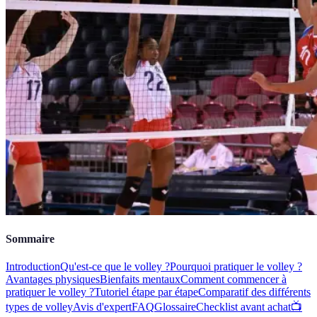
Sommaire
Introduction
Qu'est-ce que le volley ?
Pourquoi pratiquer le volley ?
Avantages physiques
Bienfaits mentaux
Comment commencer à
pratiquer le volley ?
Tutoriel étape par étape
Comparatif des différents
types de volley
Avis d'expert
FAQ
Glossaire
Checklist avant achat
📺