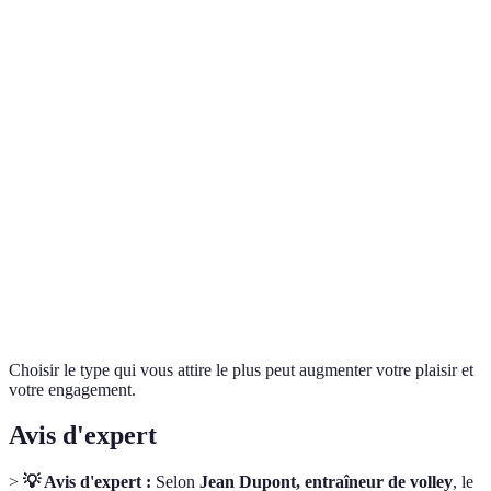
Meilleure
Volley
Tous âges,
technique,
Intérieur
traditionnel
compétitions
plus
structuré
Ambiance
Amateurs,
Beach-volley
Plage
décontractée,
loisirs
soleil
Inclusif,
Personnes
favorise
Volley assis
Accessibilité
avec
l'esprit
handicap
d'équipe
Choisir le type qui vous attire le plus peut augmenter votre plaisir et
votre engagement.
Avis d'expert
>
💡 Avis d'expert :
Selon
Jean Dupont, entraîneur de volley
, le