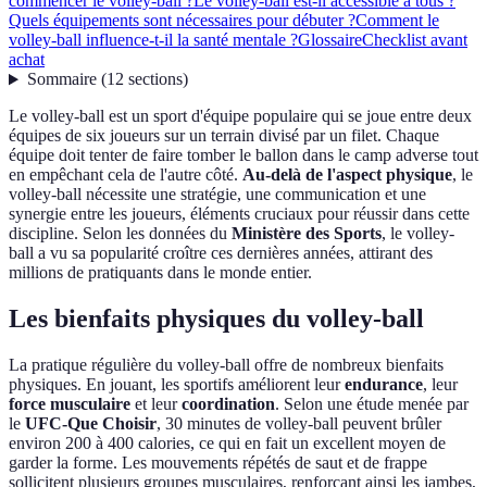
commencer le volley-ball ?
Le volley-ball est-il accessible à tous ?
Quels équipements sont nécessaires pour débuter ?
Comment le
volley-ball influence-t-il la santé mentale ?
Glossaire
Checklist avant
achat
Sommaire
(
12
sections
)
Le volley-ball est un sport d'équipe populaire qui se joue entre deux
équipes de six joueurs sur un terrain divisé par un filet. Chaque
équipe doit tenter de faire tomber le ballon dans le camp adverse tout
en empêchant cela de l'autre côté.
Au-delà de l'aspect physique
, le
volley-ball nécessite une stratégie, une communication et une
synergie entre les joueurs, éléments cruciaux pour réussir dans cette
discipline. Selon les données du
Ministère des Sports
, le volley-
ball a vu sa popularité croître ces dernières années, attirant des
millions de pratiquants dans le monde entier.
Les bienfaits physiques du volley-ball
La pratique régulière du volley-ball offre de nombreux bienfaits
physiques. En jouant, les sportifs améliorent leur
endurance
, leur
force musculaire
et leur
coordination
. Selon une étude menée par
le
UFC-Que Choisir
, 30 minutes de volley-ball peuvent brûler
environ 200 à 400 calories, ce qui en fait un excellent moyen de
garder la forme. Les mouvements répétés de saut et de frappe
sollicitent plusieurs groupes musculaires, renforçant ainsi les jambes,