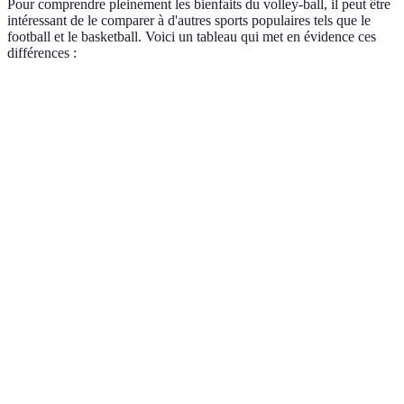
Pour comprendre pleinement les bienfaits du volley-ball, il peut être
intéressant de le comparer à d'autres sports populaires tels que le
football et le basketball. Voici un tableau qui met en évidence ces
différences :
Critère
Volley-ball
Football
Basketball
Effort
Modéré à
Élevé
Élevé
physique
Élevé
Confiance,
Développement
Leadership,
Coordination,
travail
personnel
stratégie
agilité
d'équipe
Risque de
Modéré
Élevé
Élevé
blessure
Interaction
Élevée
Élevée
Élevée
sociale