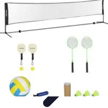
Passion Volley
Techniques et Astuces
Entraînement
Passion & Engagement
Débuter
au Volley
Entraînement et Coaching
Passion Volley