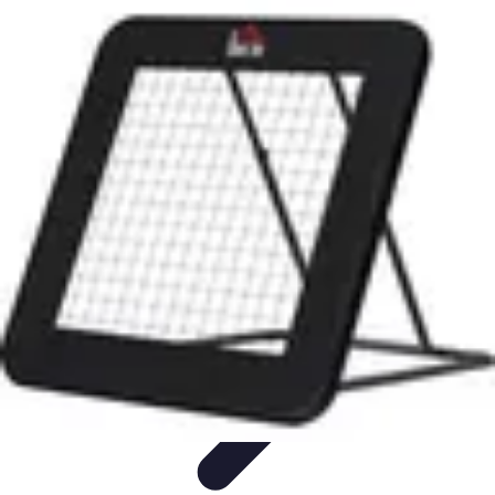
Passion Volley
Techniques et Astuces
Entraînement
Passion & Engagement
Débuter
au Volley
Entraînement et Coaching
Passion Volley