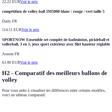
22.22
EUR
Voir le prix
compétition de volley-ball 5M5000 blanc / rouge / vert taille 5
Darty FR
114.11
EUR
Voir le prix
SPORTNOW Ensemble set complet de badminton, pickleball et
volleyball, 3 en 1, jeux sport extérieur avec filet hauteur réglable
Aosom FR
63.90
EUR
Voir le prix
H2 - Comparatif des meilleurs ballons de
volley
Pour vous aider à visualiser les différences entre certains modèles,
voici un tableau comparatif.
Critère
Option A
Option B
Option C
Verdict