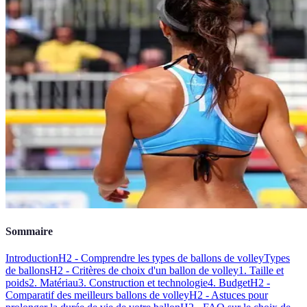
Sommaire
Introduction
H2 - Comprendre les types de ballons de volley
Types
de ballons
H2 - Critères de choix d'un ballon de volley
1. Taille et
poids
2. Matériau
3. Construction et technologie
4. Budget
H2 -
Comparatif des meilleurs ballons de volley
H2 - Astuces pour