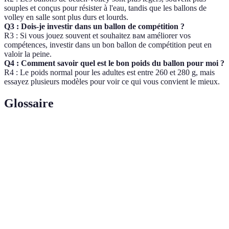
souples et conçus pour résister à l'eau, tandis que les ballons de
volley en salle sont plus durs et lourds.
Q3 : Dois-je investir dans un ballon de compétition ?
R3 : Si vous jouez souvent et souhaitez вам améliorer vos
compétences, investir dans un bon ballon de compétition peut en
valoir la peine.
Q4 : Comment savoir quel est le bon poids du ballon pour moi ?
R4 : Le poids normal pour les adultes est entre 260 et 280 g, mais
essayez plusieurs modèles pour voir ce qui vous convient le mieux.
Glossaire
Terme
Définition
Ballon de
Un objet sphérique utilisé dans le sport du volley-
volley
ball, conçu pour être frappé par les joueurs.
Cuir
Un matériau durable imitant le cuir, utilisé pour la
synthétique
fabrication de ballons de haute qualité.
Taille standard des ballons pour les adultes, utilisée