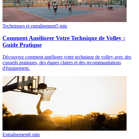
Techniques et entraînement
5
min
Comment Améliorer Votre Technique de Volley :
Guide Pratique
Découvrez comment améliorer votre technique de volley avec des
conseils pratiques, des étapes claires et des recommandations
d'équipement.
Entraînement
6
min