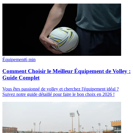
Équipement
6
min
Comment Choisir le Meilleur Équipement de Volley :
Guide Complet
Vous êtes passionné de volley et cherchez l'équipement idéal ?
Suivez notre guide détaillé pour faire le bon choix en 2026 !