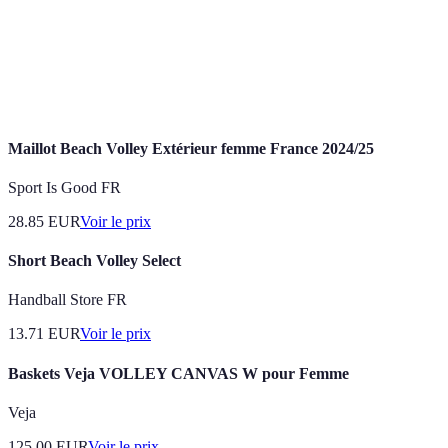
Activités physiques visant à préparer le corps à
Échauffement
l'effort, réduisant ainsi le risque de blessure.
Échange d'informations entre joueurs pour
Communication
coordonner le jeu et minimiser les erreurs.
Maillot Beach Volley Extérieur femme France 2024/25
Sport Is Good FR
28.85
EUR
Voir le prix
Short Beach Volley Select
Handball Store FR
13.71
EUR
Voir le prix
Baskets Veja VOLLEY CANVAS W pour Femme
Veja
125.00
EUR
Voir le prix