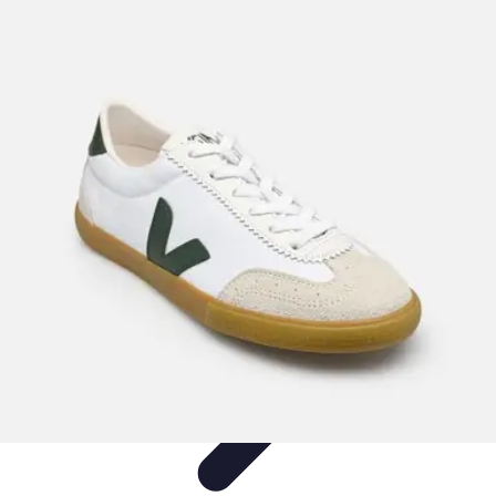
Passion Volley
Techniques et Astuces
Entraînement
Passion & Engagement
Débuter
au Volley
Entraînement et Coaching
Passion Volley