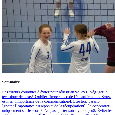
Sommaire
Les erreurs courantes à éviter pour réussir au volley
1. Négliger la
technique de base
2. Oublier l'importance de l'échauffement
3. Sous-
estimer l'importance de la communication
4. Être trop passif
5.
Ignorer l'importance du repos et de la récupération
6. Se concentrer
uniquement sur le score
7. Ne pas ajuster son style de jeu
8. Éviter les