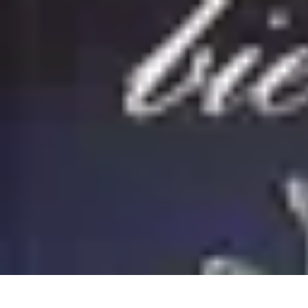
Passion Volley
Techniques et Astuces
Entraînement
Passion & Engagement
Débuter au
Passion Volley