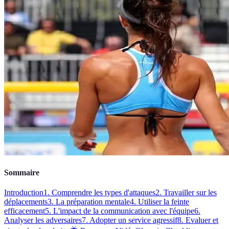
Sommaire
Introduction
1. Comprendre les types d'attaques
2. Travailler sur les
déplacements
3. La préparation mentale
4. Utiliser la feinte
efficacement
5. L'impact de la communication avec l'équipe
6.
Analyser les adversaires
7. Adopter un service agressif
8. Evaluer et