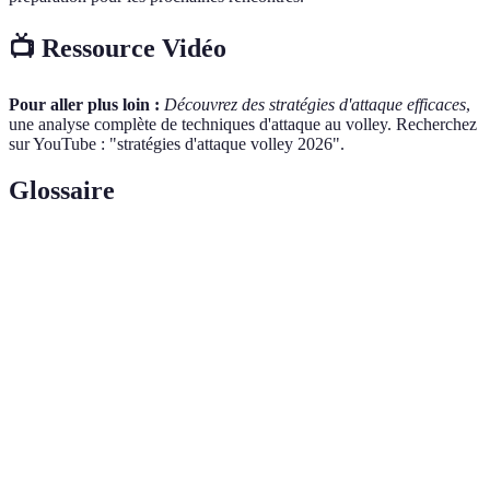
📺 Ressource Vidéo
Pour aller plus loin :
Découvrez des stratégies d'attaque efficaces
,
une analyse complète de techniques d'attaque au volley. Recherchez
sur YouTube : "stratégies d'attaque volley 2026".
Glossaire
Terme
Définition
Technique consistant à simuler un mouvement pour
Feinte
tromper un adversaire.
Frappe puissante et descendante du ballon, souvent
Smash
utilisée pour marquer des points.
Service
Service qui ne suit pas une trajectoire prédictible,
flottant
rendant la réception difficile.