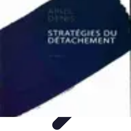
Passion Volley
Techniques et Astuces
Entraînement
Passion & Engagement
Débuter
au Volley
Entraînement et Coaching
Passion Volley