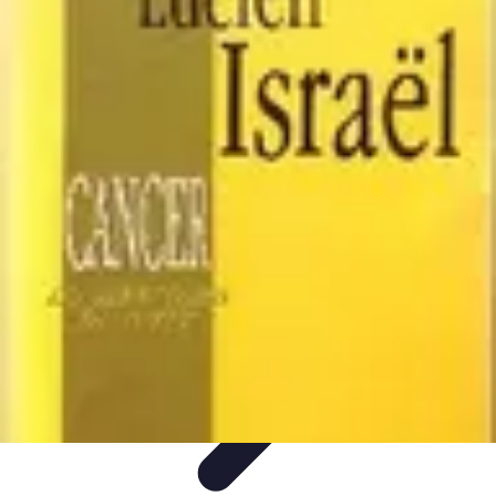
Passion Volley
Techniques et Astuces
Entraînement
Passion & Engagement
Débuter
au Volley
Entraînement et Coaching
Passion Volley