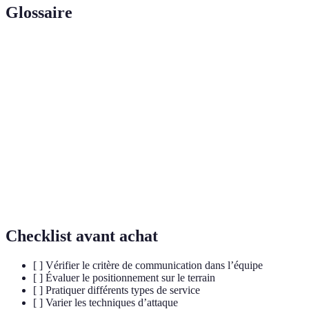
Glossaire
Terme
Définition
Action de lancer le jeu en frappant le ballon depuis
Service
derrière la ligne de fond.
Technique de défense où un joueur tente de bloquer une
Block
attaque adverse au filet.
Manœuvre où un joueur simule une attaque pour
Feinte
tromper le défenseur.
Checklist avant achat
[ ] Vérifier le critère de communication dans l’équipe
[ ] Évaluer le positionnement sur le terrain
[ ] Pratiquer différents types de service
[ ] Varier les techniques d’attaque