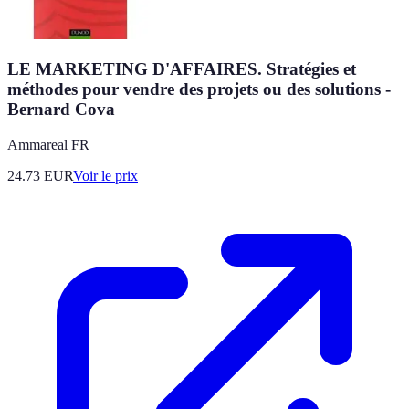
LE MARKETING D'AFFAIRES. Stratégies et
méthodes pour vendre des projets ou des solutions -
Bernard Cova
Ammareal FR
24.73
EUR
Voir le prix