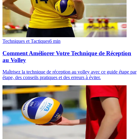
Techniques et Tactiques
6
min
Comment Améliorer Votre Technique de Réception
au Volley
Maîtrisez la technique de réception au volley avec ce guide étape par
étape, des conseils pratiques et des erreurs à éviter.