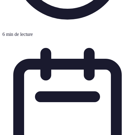
6 min de lecture