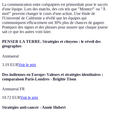
La communication entre coéquipiers est primordiale pour le succès
d'une équipe. Lors des matchs, des cris tels que "Montez!" ou "À
moi!" peuvent changer le cours d'une action. Une étude de
l'Université de Californie a révélé que les équipes qui
communiquent efficacement ont 30% plus de chances de gagner.
Pratiquez des signes et des phrases pour assurer que chaque joueur
sait ce que les autres vont faire.
PENSER LA TERRE. Stratégies et citoyens : le réveil des
géographes
Ammareal
3.19
EUR
Voir le prix
Des indiennes en Europe: Valeurs et stratégies identitaires :
comparaison Paris-Londres - Brigitte Tison
Ammareal FR
19.72
EUR
Voir le prix
Stratégies anti-cancer - Annie Hubert