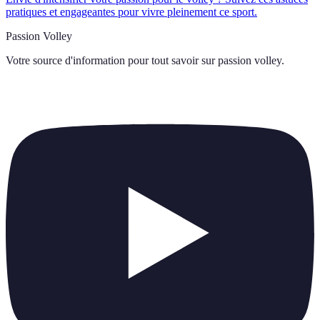
pratiques et engageantes pour vivre pleinement ce sport.
Passion Volley
Votre source d'information pour tout savoir sur
passion volley
.