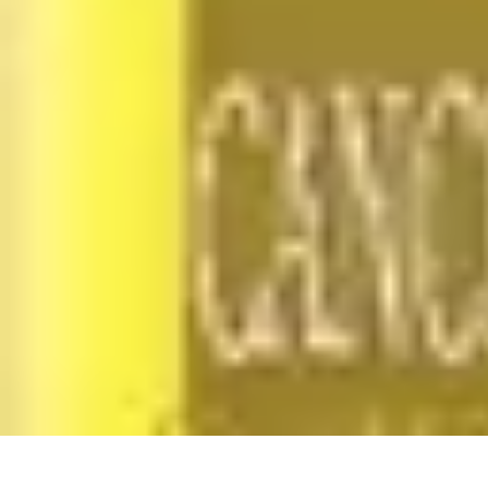
Passion Volley
Techniques et Astuces
Entraînement
Passion & Engagement
Débuter au
Passion Volley