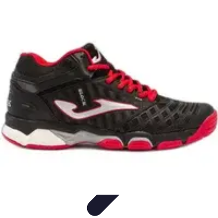
Passion Volley
Techniques et Astuces
Entraînement
Passion & Engagement
Débuter
au Volley
Entraînement et Coaching
Passion Volley