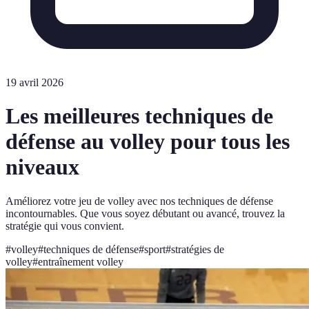
19 avril 2026
Les meilleures techniques de
défense au volley pour tous les
niveaux
Améliorez votre jeu de volley avec nos techniques de défense
incontournables. Que vous soyez débutant ou avancé, trouvez la
stratégie qui vous convient.
#
volley
#
techniques de défense
#
sport
#
stratégies de
volley
#
entraînement volley