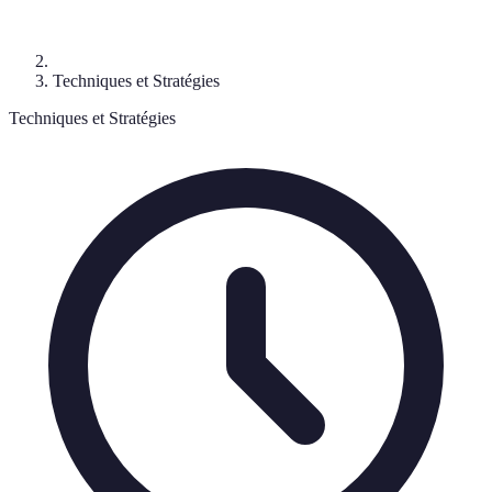
Techniques et Stratégies
Techniques et Stratégies