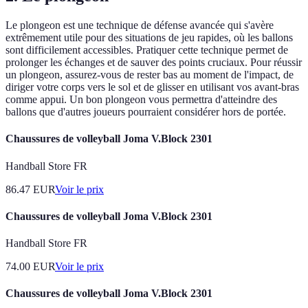
Le plongeon est une technique de défense avancée qui s'avère
extrêmement utile pour des situations de jeu rapides, où les ballons
sont difficilement accessibles. Pratiquer cette technique permet de
prolonger les échanges et de sauver des points cruciaux. Pour réussir
un plongeon, assurez-vous de rester bas au moment de l'impact, de
diriger votre corps vers le sol et de glisser en utilisant vos avant-bras
comme appui. Un bon plongeon vous permettra d'atteindre des
ballons que d'autres joueurs pourraient considérer hors de portée.
Chaussures de volleyball Joma V.Block 2301
Handball Store FR
86.47
EUR
Voir le prix
Chaussures de volleyball Joma V.Block 2301
Handball Store FR
74.00
EUR
Voir le prix
Chaussures de volleyball Joma V.Block 2301