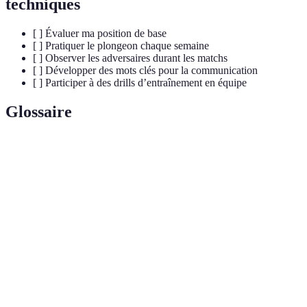
techniques
[ ] Évaluer ma position de base
[ ] Pratiquer le plongeon chaque semaine
[ ] Observer les adversaires durant les matchs
[ ] Développer des mots clés pour la communication
[ ] Participer à des drills d’entraînement en équipe
Glossaire
Terme
Définition
Position
Position fondamentale permettant de se déplacer et de
de base
gérer la réception efficacement.
Action de se jeter au sol pour intercepter un ballon
Plongeon
impossible à atteindre debout.
Lecture
Capacité à anticiper les actions de l'adversaire en
du jeu
observant leur comportement.