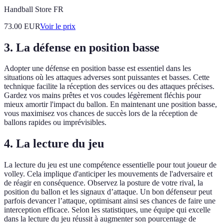
Handball Store FR
73.00
EUR
Voir le prix
3. La défense en position basse
Adopter une défense en position basse est essentiel dans les
situations où les attaques adverses sont puissantes et basses. Cette
technique facilite la réception des services ou des attaques précises.
Gardez vos mains prêtes et vos coudes légèrement fléchis pour
mieux amortir l'impact du ballon. En maintenant une position basse,
vous maximisez vos chances de succès lors de la réception de
ballons rapides ou imprévisibles.
4. La lecture du jeu
La lecture du jeu est une compétence essentielle pour tout joueur de
volley. Cela implique d'anticiper les mouvements de l'adversaire et
de réagir en conséquence. Observez la posture de votre rival, la
position du ballon et les signaux d’attaque. Un bon défenseur peut
parfois devancer l’attaque, optimisant ainsi ses chances de faire une
interception efficace. Selon les statistiques, une équipe qui excelle
dans la lecture du jeu réussit à augmenter son pourcentage de