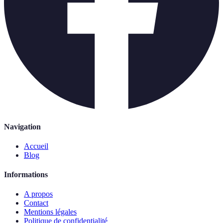
Navigation
Accueil
Blog
Informations
A propos
Contact
Mentions légales
Politique de confidentialité