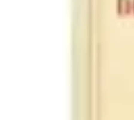
Passion Volley
Techniques et Astuces
Entraînement
Passion & Engagement
Débuter au
Passion Volley