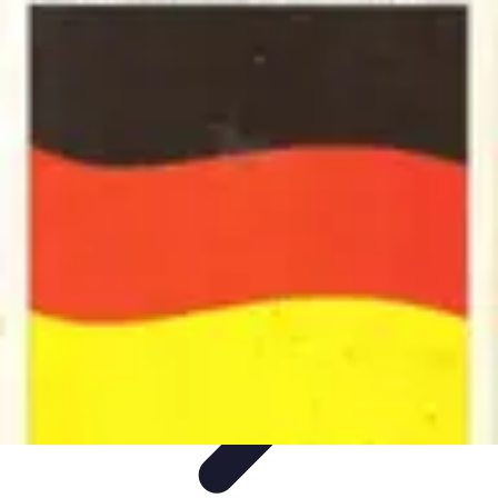
Passion Volley
Techniques et Astuces
Entraînement
Passion & Engagement
Débuter
au Volley
Entraînement et Coaching
Passion Volley