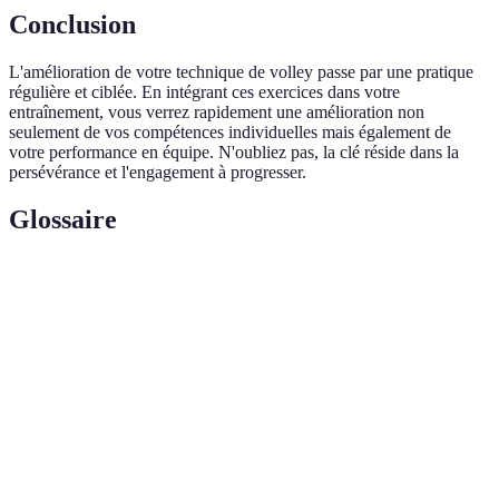
Conclusion
L'amélioration de votre technique de volley passe par une pratique
régulière et ciblée. En intégrant ces exercices dans votre
entraînement, vous verrez rapidement une amélioration non
seulement de vos compétences individuelles mais également de
votre performance en équipe. N'oubliez pas, la clé réside dans la
persévérance et l'engagement à progresser.
Glossaire
Terme
Définition
Le premier coup donné au début d’un point lors d’un
Service
match.
L’action de réceptionner le service ou une attaque
Réception
adverse.
L’action de transmettre le ballon à un coéquipier pour