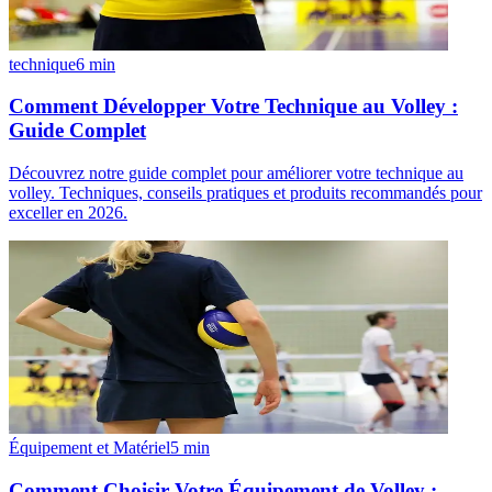
technique
6
min
Comment Développer Votre Technique au Volley :
Guide Complet
Découvrez notre guide complet pour améliorer votre technique au
volley. Techniques, conseils pratiques et produits recommandés pour
exceller en 2026.
Équipement et Matériel
5
min
Comment Choisir Votre Équipement de Volley :