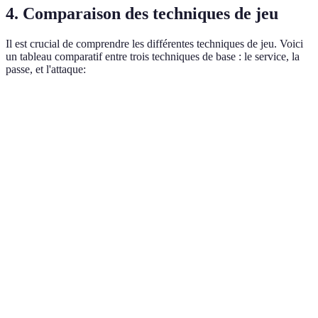
4. Comparaison des techniques de jeu
Il est crucial de comprendre les différentes techniques de jeu. Voici
un tableau comparatif entre trois techniques de base : le service, la
passe, et l'attaque:
Technique
Avantages
Inconvénients
Utilisation
Peut
Début de
Erreurs
Service
surprendre
chaque
fréquentes
l'adversaire
point
Permet une
Pour
Nécessite de la
Passe
meilleure
construire le
coordination
attaque
jeu
Fortement lié à
Risque de
Clé pour
Attaque
l'esprit
fautes
marquer des
d'équipe
d'attaque
points