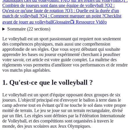
Statistiques clés du volleyball
6. FAQ sur les règles du volleyball
Q1 :
Combien de joueurs sont dans une équipe de volleyball ?
Q2 :
Qu'est-ce qu'une faute de rotation ?
Q3 : Quelle est la durée d'un
match de volleyball ?
Q4 : Comment marquer un point ?
Checklist
avant de jouer au volleyball
Glossaire
📺 Ressource Vidéo
Sommaire
(
22
sections
)
Le volleyball est un sport passionnant qui requiert non seulement
des compétences physiques, mais aussi une compréhension
approfondie de ses règles. Que vous soyez débutant qui souhaite
apprendre les bases ou joueur expérimenté cherchant à peaufiner
votre savoir, cet article est votre guide complet. La maîtrise des
règlements vous permettra d'améliorer vos performances et de rendre
vos matchs plus agréables.
1. Qu'est-ce que le volleyball ?
Le volleyball est un sport d'équipe opposant deux groupes de six
joueurs. L'objectif principal est d'envoyer le ballon à terre dans le
camp adverse tout en évitant qu'il ne touche le sol dans votre propre
moitié de terrain. Le jeu se joue sur un terrain rectangulaire, divisé
par un filet. Les règles sont définies par la Fédération Internationale
de Volleyball, et des compétitions sont organisées à travers le
monde, des jeux scolaires aux Jeux Olympiques.