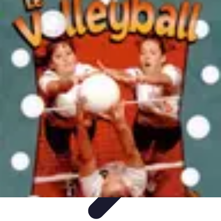
Passion Volley
Techniques et Astuces
Entraînement
Passion & Engagement
Débuter
au Volley
Entraînement et Coaching
Passion Volley