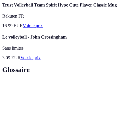
Trust Volleyball Team Spirit Hype Cute Player Classic Mug
Rakuten FR
16.99
EUR
Voir le prix
Le volleyball - John Crossingham
Sans limites
3.09
EUR
Voir le prix
Glossaire
Terme
Définition
Une partie du match où une équipe doit marquer 25
Set
points pour gagner.
Action de mettre le ballon en jeu pour commencer le
Service
point.