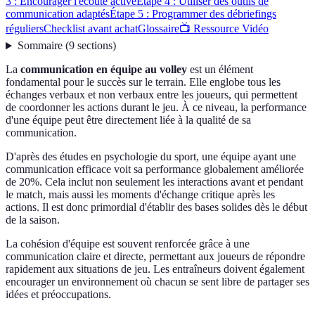
3 : Encourager l'écoute active
Étape 4 : Utiliser des outils de
communication adaptés
Étape 5 : Programmer des débriefings
réguliers
Checklist avant achat
Glossaire
📺 Ressource Vidéo
Sommaire
(
9
sections
)
La
communication en équipe au volley
est un élément
fondamental pour le succès sur le terrain. Elle englobe tous les
échanges verbaux et non verbaux entre les joueurs, qui permettent
de coordonner les actions durant le jeu. À ce niveau, la performance
d'une équipe peut être directement liée à la qualité de sa
communication.
D'après des études en psychologie du sport, une équipe ayant une
communication efficace voit sa performance globalement améliorée
de 20%. Cela inclut non seulement les interactions avant et pendant
le match, mais aussi les moments d'échange critique après les
actions. Il est donc primordial d'établir des bases solides dès le début
de la saison.
La cohésion d'équipe est souvent renforcée grâce à une
communication claire et directe, permettant aux joueurs de répondre
rapidement aux situations de jeu. Les entraîneurs doivent également
encourager un environnement où chacun se sent libre de partager ses
idées et préoccupations.