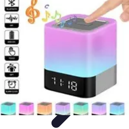
Passion Volley
Techniques et Astuces
Entraînement
Passion & Engagement
Débuter
au Volley
Entraînement et Coaching
Passion Volley