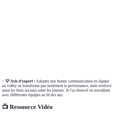
Terme
Définition
Communication
Processus d'échange où chaque participant
active
s'engage à écouter et à répondre avec empathie.
Terminologie et signaux partagés par tous les
Langage
membres d'une équipe pour faciliter la
commun
coopération.
Objectifs formulés de manière spécifique,
Objectifs
mesurable, atteignable, réaliste et
SMART
temporellement définis.
>
💡 Avis d'expert :
Adopter une bonne communication en équipe
au volley ne transforme pas seulement la performance, mais renforce
aussi les liens sociaux entre les joueurs. Je l'ai observé en travaillant
avec différentes équipes au fil des ans.
📺 Ressource Vidéo