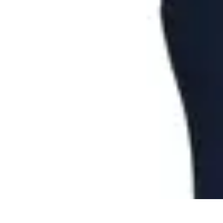
Passion Volley
Techniques et Astuces
Entraînement
Passion & Engagement
Débuter au
Passion Volley