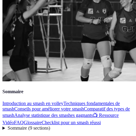
Sommaire
Introduction au smash en volley
Techniques fondamentales de
smash
Conseils pour améliorer votre smash
Comparatif des types de
smash
Analyse statistique des smashes gagnants
📺 Ressource
Vidéo
FAQ
Glossaire
Checklist pour un smash réussi
Sommaire
(
9
sections
)