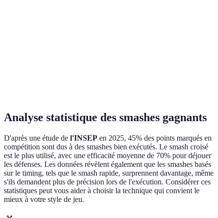
bien
Pou
Très
Smash rapide
Faible
Très élevée
surp
élevée
l'ad
À ut
Très
Smash amorti
Faible
Élevée
pour
élevée
le r
Analyse statistique des smashes gagnants
D'après une étude de
l'INSEP
en 2025, 45% des points marqués en
compétition sont dus à des smashes bien exécutés. Le smash croisé
est le plus utilisé, avec une efficacité moyenne de 70% pour déjouer
les défenses. Les données révèlent également que les smashes basés
sur le timing, tels que le smash rapide, surprennent davantage, même
s'ils demandent plus de précision lors de l'exécution. Considérer ces
statistiques peut vous aider à choisir la technique qui convient le
mieux à votre style de jeu.