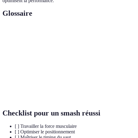
optimisent la performance.
Glossaire
Terme
Définition
Attaque puissante vers le sol, généralement utilisée
Smash
pour marquer un point.
Action de défense pour contrer un smash à l'aide
Bloc
d'un saut.
Rotation du
Mouvement permettant de donner de l'effet au
poignet
ballon lors du smash.
Checklist pour un smash réussi
[ ] Travailler la force musculaire
[ ] Optimiser le positionnement
[ ] Maîtriser le timing du saut