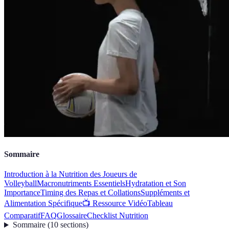
Sommaire
Introduction à la Nutrition des Joueurs de
Volleyball
Macronutriments Essentiels
Hydratation et Son
Importance
Timing des Repas et Collations
Suppléments et
Alimentation Spécifique
📺 Ressource Vidéo
Tableau
Comparatif
FAQ
Glossaire
Checklist Nutrition
Sommaire
(
10
sections
)