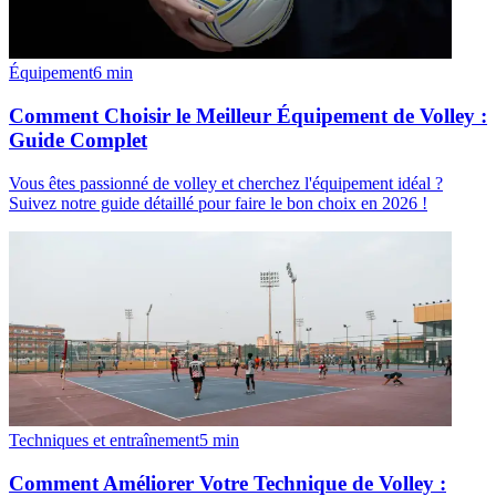
Équipement
6
min
Comment Choisir le Meilleur Équipement de Volley :
Guide Complet
Vous êtes passionné de volley et cherchez l'équipement idéal ?
Suivez notre guide détaillé pour faire le bon choix en 2026 !
Techniques et entraînement
5
min
Comment Améliorer Votre Technique de Volley :