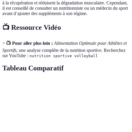
à la récupération et réduisent la dégradation musculaire. Cependant,
il est conseillé de consulter un nutritionniste ou un médecin du sport
avant d’ajouter des suppléments à son régime.
📺 Ressource Vidéo
>
📺 Pour aller plus loin :
Alimentation Optimale pour Athlètes et
Sportifs
, une analyse complète de la nutrition sportive. Recherchez
sur YouTube :
nutrition sportive volleyball
Tableau Comparatif
Critère
Option A (Conso Avant)
Option B (Conso Penda
Hydratation
Eau plate
Boissons isotoniques
Glucides
Pâtes complètes
Fruits secs
Protéines
Poulet grillé
Barre protéinée