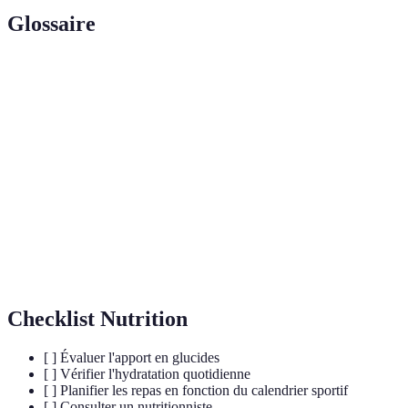
Glossaire
Terme
Définition
Forme de stockage des glucides dans le corps,
Glycogène
principalement dans le foie et les muscles.
Se dit d'une boisson ayant la même concentration en
Isotonique
particules qu'un liquide corporel.
Branched-Chain Amino Acids
: acides aminés
BCAA
essentiels qui aident à la récupération musculaire.
Checklist Nutrition
[ ] Évaluer l'apport en glucides
[ ] Vérifier l'hydratation quotidienne
[ ] Planifier les repas en fonction du calendrier sportif
[ ] Consulter un nutritionniste