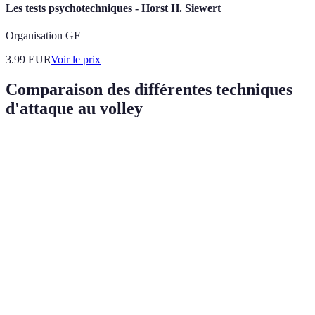
Les tests psychotechniques - Horst H. Siewert
Organisation GF
3.99
EUR
Voir le prix
Comparaison des différentes techniques
d'attaque au volley
Technique
Force
Faiblesse
Idéal pour
Prévisible
Équipe en
Smash
Très puissant
si utilisé
défense faible
trop
Stratégique,
Nécessite
Contre défense
Dinking
moins de
précision
avancée
force
Créer des