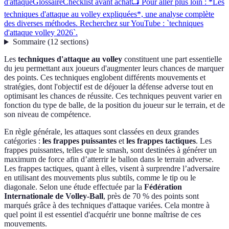
d'attaque
Glossaire
Checklist avant achat
📺 Pour aller plus loin : *Les
techniques d'attaque au volley expliquées*, une analyse complète
des diverses méthodes. Recherchez sur YouTube : `techniques
d'attaque volley 2026`.
Sommaire
(
12
sections
)
Les
techniques d'attaque au volley
constituent une part essentielle
du jeu permettant aux joueurs d'augmenter leurs chances de marquer
des points. Ces techniques englobent différents mouvements et
stratégies, dont l'objectif est de déjouer la défense adverse tout en
optimisant les chances de réussite. Ces techniques peuvent varier en
fonction du type de balle, de la position du joueur sur le terrain, et de
son niveau de compétence.
En règle générale, les attaques sont classées en deux grandes
catégories :
les frappes puissantes
et
les frappes tactiques
. Les
frappes puissantes, telles que le smash, sont destinées à générer un
maximum de force afin d’atterrir le ballon dans le terrain adverse.
Les frappes tactiques, quant à elles, visent à surprendre l’adversaire
en utilisant des mouvements plus subtils, comme le tip ou le
diagonale. Selon une étude effectuée par la
Fédération
Internationale de Volley-Ball
, près de 70 % des points sont
marqués grâce à des techniques d'attaque variées. Cela montre à
quel point il est essentiel d'acquérir une bonne maîtrise de ces
mouvements.