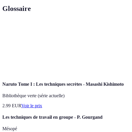
Glossaire
Terme
Définition
Smash
Technique puissante de frappe descendant.
Dinking
Frappe douce et stratégique, souvent près du filet.
Tip
Touche légère pour placer le ballon délicatement.
Naruto Tome I : Les techniques secrètes - Masashi Kishimoto
Bibliothèque verte (série actuelle)
2.99
EUR
Voir le prix
Les techniques de travail en groupe - P. Gourgand
Mésopé