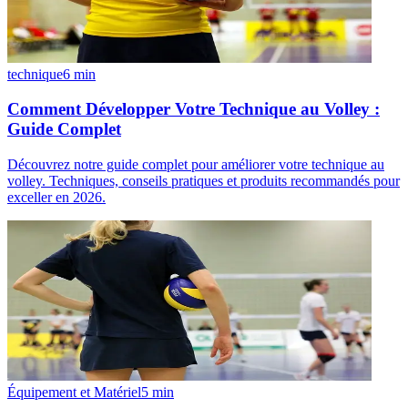
technique
6
min
Comment Développer Votre Technique au Volley :
Guide Complet
Découvrez notre guide complet pour améliorer votre technique au
volley. Techniques, conseils pratiques et produits recommandés pour
exceller en 2026.
Équipement et Matériel
5
min