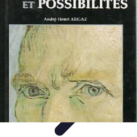
Passion Volley
Techniques et Astuces
Entraînement
Passion & Engagement
Débuter
au Volley
Entraînement et Coaching
Passion Volley